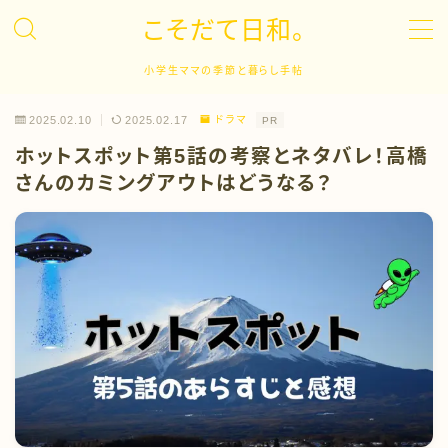
こそだて日和。
MENU
小学生ママの季節と暮らし手帖
2025.02.10
2025.02.17
ドラマ
PR
子育て
ホットスポット第5話の考察とネタバレ！高橋
さんのカミングアウトはどうなる？
キャリア
英語学習
ドラマ
イベント
日常生活