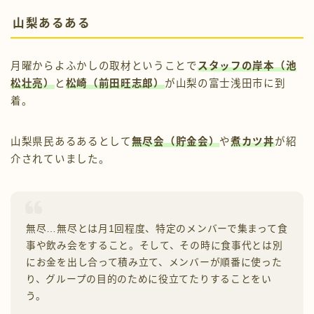
山梨あるある
月曜からよふかしの取材ということで
スタッフの岸本（池
松壮亮）
と
松崎（前田旺志郎）
が山梨の富士浅田市に到
着。
山梨県民あるあるとして
無尽会（貯金会）
や
煮カツ丼
が紹
介されていました。
無尽…無尽とは月1回程度、特定のメンバーで集まって食
事や飲み会をすること。そして、その時に食事代とは別
にお金を出し合って積み立て、メンバーが順番に使った
り、グループの目的のために役立てたりすることをい
う。