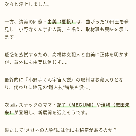
次々と浮上しました。
一方、清美の同僚・
由美（夏帆）
は、曲がった10円玉を発
見し「小野寺くん宇宙人説」を唱え、取材班も興味を示し
ます。
疑惑を払拭するため、高橋は支配人と由美に正体を明かす
が、意外にも由美は信じず…。
最終的に『小野寺くん宇宙人説』の取材はお蔵入りとな
り、代わりに地元の“職人技”特集も没に。
次回はスナックのママ・
紀子（MEGUMI）
や
瑞稀（志田未
来）
が登場し、新展開を迎えそうです。
果たして“メガネの人物”には他にも秘密があるのか？