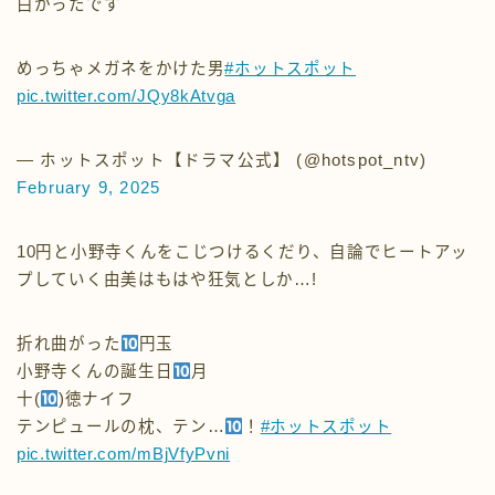
白かったです＾＾
めっちゃメガネをかけた男
#ホットスポット
pic.twitter.com/JQy8kAtvga
— ホットスポット【ドラマ公式】 (@hotspot_ntv)
February 9, 2025
10円と小野寺くんをこじつけるくだり、自論でヒートアッ
プしていく由美はもはや狂気としか…!
折れ曲がった
円玉
小野寺くんの誕生日
月
十(
)徳ナイフ
テンピュールの枕、テン…
！
#ホットスポット
pic.twitter.com/mBjVfyPvni