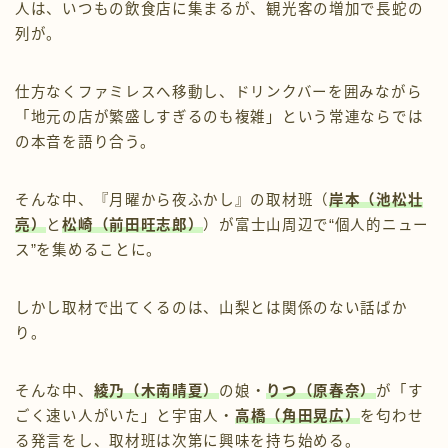
人は、いつもの飲食店に集まるが、観光客の増加で長蛇の
列が。
仕方なくファミレスへ移動し、ドリンクバーを囲みながら
「地元の店が繁盛しすぎるのも複雑」という常連ならでは
の本音を語り合う。
そんな中、『月曜から夜ふかし』の取材班（
岸本（池松壮
亮）
と
松崎（前田旺志郎）
）が富士山周辺で“個人的ニュー
ス”を集めることに。
しかし取材で出てくるのは、山梨とは関係のない話ばか
り。
そんな中、
綾乃（木南晴夏）
の娘・
りつ（原春奈）
が「す
ごく速い人がいた」と宇宙人・
高橋（角田晃広）
を匂わせ
る発言をし、取材班は次第に興味を持ち始める。