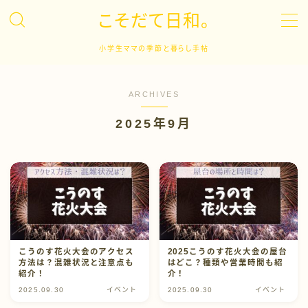
こそだて日和。
MENU
小学生ママの季節と暮らし手帖
子育て
ARCHIVES
2025年9月
キャリア
英語学習
ドラマ
イベント
こうのす花火大会のアクセス
2025こうのす花火大会の屋台
方法は？混雑状況と注意点も
はどこ？種類や営業時間も紹
紹介！
介！
日常生活
2025.09.30
イベント
2025.09.30
イベント