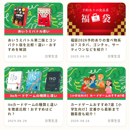
プロフィール
お問い合わせ
あいうえバトル第二版とコン
福袋2026予約ありの食べ物系
パクト版を比較！違い・おす
は？スタバ、ゴンチャ、サー
すめを解説
ティワンなどを紹介！
2025.09.30
日常生活
2025.09.30
日常生活
itoカードゲームの種類と違い
カードゲームおすすめ7選【小
を徹底比較！おすすめはど
学生向け】定番から最新まで
れ？
難易度も紹介！
2025.09.29
日常生活
2025.09.24
日常生活