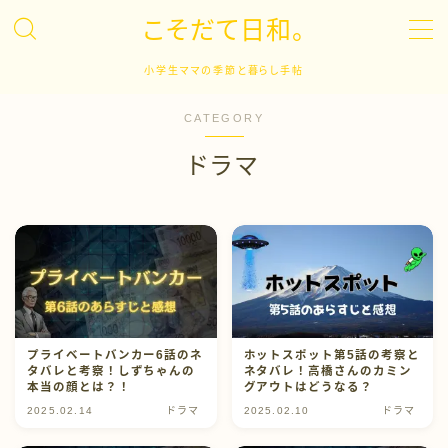
こそだて日和。
MENU
小学生ママの季節と暮らし手帖
CATEGORY
子育て
ドラマ
キャリア
英語学習
ドラマ
プライベートバンカー6話のネ
ホットスポット第5話の考察と
イベント
タバレと考察！しずちゃんの
ネタバレ！高橋さんのカミン
本当の顔とは？！
グアウトはどうなる？
2025.02.14
ドラマ
2025.02.10
ドラマ
日常生活