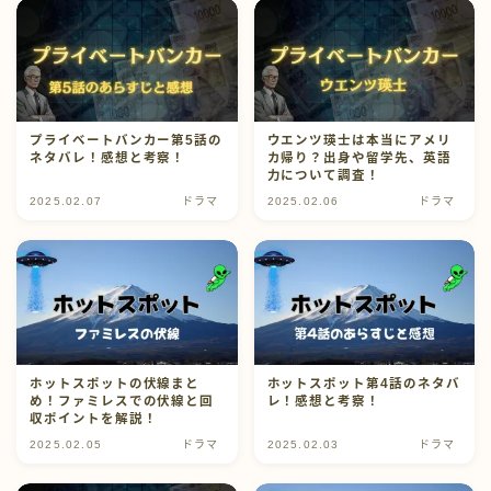
プロフィール
お問い合わせ
プライベートバンカー第5話の
ウエンツ瑛士は本当にアメリ
ネタバレ！感想と考察！
カ帰り？出身や留学先、英語
力について調査！
2025.02.07
ドラマ
2025.02.06
ドラマ
ホットスポットの伏線まと
ホットスポット第4話のネタバ
め！ファミレスでの伏線と回
レ！感想と考察！
収ポイントを解説！
2025.02.05
ドラマ
2025.02.03
ドラマ