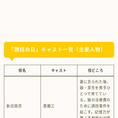
「誘拐の日」キャスト一覧（主要人物）
役名
キャスト
役どころ
妻に去られた後、
娘・芽生を男手ひ
とつで育ててい
る。娘の治療費の
新庄政宗
斎藤工
ために誘拐事件を
起こす。記憶力が