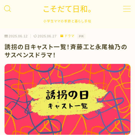
こそだて日和。
MENU
小学生ママの季節と暮らし手帖
2025.06.12
2025.06.27
ドラマ
PR
子育て
誘拐の日キャスト一覧！斉藤工と永尾柚乃の
サスペンスドラマ！
キャリア
英語学習
ドラマ
イベント
日常生活