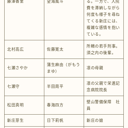
藤澤香里
望海風斗
る。一方で、入院
費を滞納しながら
何度も様子を尋ね
てくる新庄には、
複雑な感情を抱い
ている。
所轄の若手刑事。
北村高広
佐藤寛太
須之内の後輩。
蒲生麻由（がもう
七瀬さやか
凛の母親
まゆ）
凛の父親で栄進記
七瀬守
半田周平
念病院院長
壁山警備保障 社
松田真明
春海四方
員
新庄芽生
日下莉帆
新庄の娘