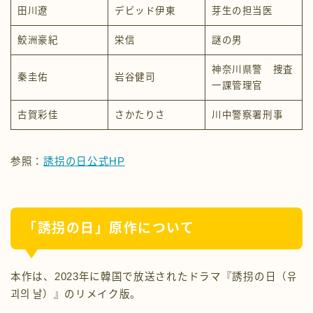
田川遼
デビッド伊東
芽生の担当医
鮫洲豪紀
栄信
謎の男
神奈川県警 捜査
秦圭佑
岩谷健司
一課管理官
古賀彩佳
さかたりさ
川中警察署刑事
参照：
誘拐の日公式HP
「誘拐の日」原作について
本作は、2023年に韓国で放送されたドラマ『誘拐の日（유
괴의 날）』のリメイク版。