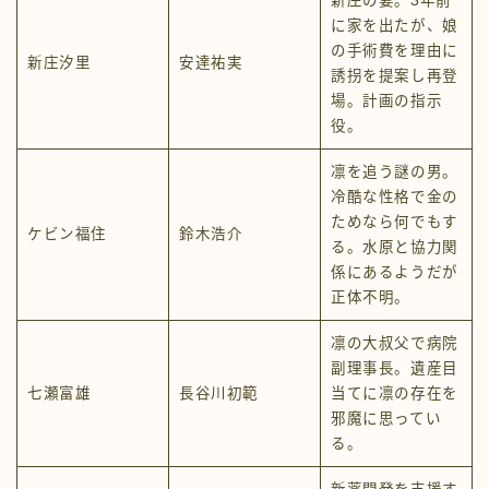
新庄の妻。3年前
に家を出たが、娘
の手術費を理由に
新庄汐里
安達祐実
誘拐を提案し再登
場。計画の指示
役。
凛を追う謎の男。
冷酷な性格で金の
ためなら何でもす
ケビン福住
鈴木浩介
る。水原と協力関
係にあるようだが
正体不明。
凛の大叔父で病院
副理事長。遺産目
七瀬富雄
長谷川初範
当てに凛の存在を
邪魔に思ってい
る。