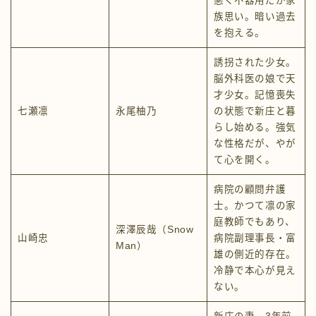
悪く不器用だが家
族思い。暗い過去
を抱える。
誘拐された少女。
脳外科医の娘で天
才少女。記憶喪失
七瀬凛
永尾柚乃
の状態で新庄と暮
らし始める。強気
な性格だが、やが
て心を開く。
病院の顧問弁護
士。かつて凛の家
庭教師でもあり、
深澤辰哉（Snow
山崎忠
病院副理事長・富
Man）
雄の側近的存在。
冷静で本心が見え
ない。