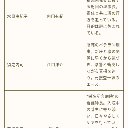
新薬開発を支援す
る財団の理事長。
福住と共に凛の行
水原由紀子
内田有紀
方を追っている。
目的は謎に包まれ
ている。
所轄のベテラン刑
事。新庄と凛の関
係に早くから気づ
須之内司
江口洋介
き、県警と衝突し
ながら真相を追
う。元捜査一課の
エース。
“栄進記念病院”の
看護師長。入院中
の芽生に寄り添
い、日々やさしく
ケアを行ってい