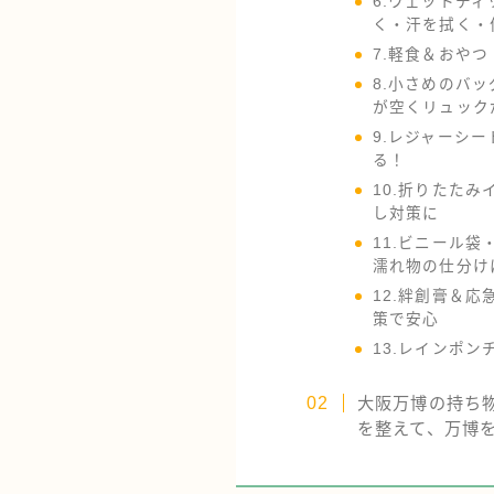
6.ウェットテ
く・汗を拭く・
7.軽食＆おや
8.小さめのバ
が空くリュック
9.レジャーシ
る！
10.折りたた
し対策に
11.ビニール
濡れ物の仕分け
12.絆創膏＆
策で安心
13.レインポ
大阪万博の持ち
を整えて、万博