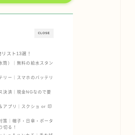
CLOSE
リスト13選！
（水筒）｜無料の給水スタン
ッテリー｜スマホのバッテリ
レス決済｜現金NGなので要
＆アプリ｜スクショ or 印
さ対策｜帽子・日傘・ポータ
り切る！