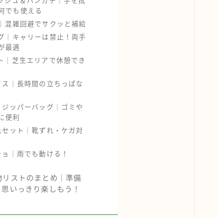
ィッシュ＆ハンカチ｜手を拭
何でも使える
つ｜混雑回避でサクッと補給
ッグ｜キャリーは禁止！両手
が最適
ート｜芝生エリアで休憩でき
みイス｜長時間の立ちっぱな
袋・ジッパーバッグ｜ゴミや
に便利
応急セット｜靴ずれ・ケガ対
ンチョ｜雨でも動ける！
物リストのまとめ｜準備
を思いっきり楽しもう！