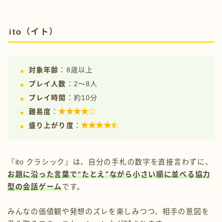
ito（イト）
対象年齢
：8歳以上
プレイ人数
：2〜8人
プレイ時間
：約10分

難易度
：

盛り上がり度
：
『ito クラシック』は、自分の手札の数字を直接言わずに、
お題に沿った言葉で“たとえ”ながら小さい順に並べる協力
型の会話ゲーム
です。
みんなの価値観や発想のズレを楽しみつつ、相手の意図を