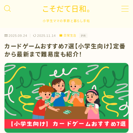
こそだて日和。
MENU
小学生ママの季節と暮らし手帖
2025.09.24
2025.11.14
日常生活
PR
子育て
カードゲームおすすめ7選【小学生向け】定番
から最新まで難易度も紹介！
キャリア
英語学習
ドラマ
イベント
日常生活