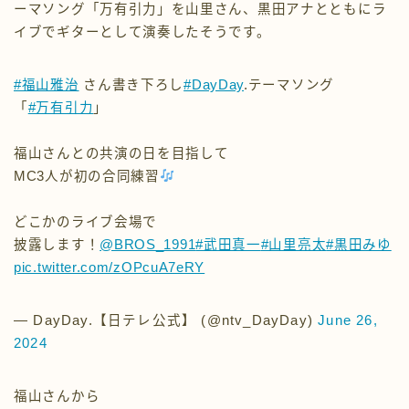
ーマソング「万有引力」を山里さん、黒田アナとともにラ
イブでギターとして演奏したそうです。
#福山雅治
さん書き下ろし
#DayDay
.テーマソング
「
#万有引力
」
福山さんとの共演の日を目指して
MC3人が初の合同練習
どこかのライブ会場で
披露します！
@BROS_1991
#武田真一
#山里亮太
#黒田みゆ
pic.twitter.com/zOPcuA7eRY
— DayDay.【日テレ公式】 (@ntv_DayDay)
June 26,
2024