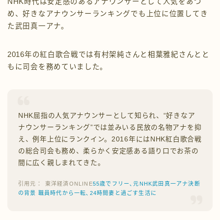
NHK時代は安定感のあるアナウンサーとして人気をあつ
め、好きなアナウンサーランキングでも上位に位置してき
た武田真一アナ。
2016年の紅白歌合戦では有村架純さんと相葉雅紀さんとと
もに司会を務めていました。
NHK屈指の人気アナウンサーとして知られ、“好きなア
ナウンサーランキング”では並みいる民放の名物アナを抑
え、例年上位にランクイン。2016年にはNHK紅白歌合戦
の総合司会も務め、柔らかく安定感ある語り口でお茶の
間に広く親しまれてきた。
東洋経済ONLINE
55歳でフリー､元NHK武田真一アナ決断
の背景 職員時代から一転､24時間妻と過ごす生活に