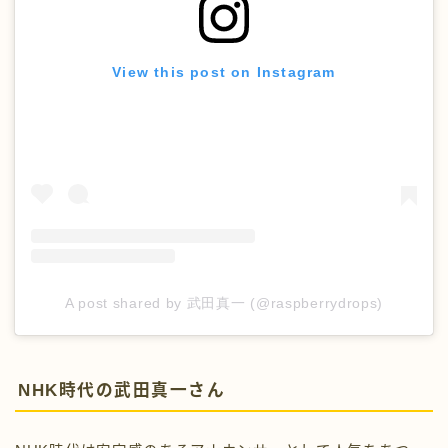
View this post on Instagram
A post shared by 武田真一 (@raspberrydrops)
NHK時代の武田真一さん