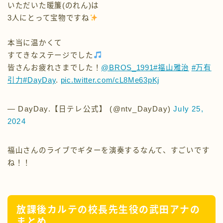
福山さんから
いただいた暖簾(のれん)は
3人にとって宝物ですね
本当に温かくて
すてきなステージでした
皆さんお疲れさまでした！
@BROS_1991
#福山雅治
#万有
引力
#DayDay
.
pic.twitter.com/cL8Me63pKj
— DayDay.【日テレ公式】 (@ntv_DayDay)
July 25,
2024
福山さんのライブでギターを演奏するなんて、すごいです
ね！！