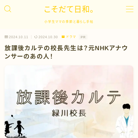
こそだて日和。
MENU
小学生ママの季節と暮らし手帖
2024.10.11
2024.10.30
ドラマ
PR
子育て
放課後カルテの校長先生は？元NHKアナウ
ンサーのあの人！
キャリア
英語学習
ドラマ
イベント
日常生活