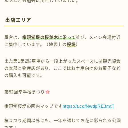
ルメなども過去に出店していました。
出店エリア
屋台は、
権現堂堤の桜並木に沿って
並び、メイン会場付近
に集中しています。（地図上の
桜堤
）
また第1第2駐車場から一段上がったスペースには観光協会
の本部と物産店があり、ここではお土産向けのお菓子など
の購入も可能です。
第92回幸手桜まつり
権現堂桜堤の園内マップです
https://t.co/NwdpRE3mtT
桜まつり期間以外にも、一年を通じてお花に彩られる公園
です！