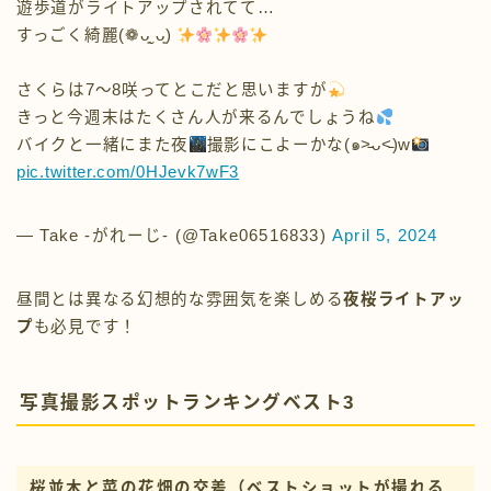
さくらは7〜8咲ってとこだと思いますが
きっと今週末はたくさん人が来るんでしょうね
バイクと一緒にまた夜
撮影にこよーかな(๑˃̵ᴗ˂̵)w
pic.twitter.com/0HJevk7wF3
— Take -がれーじ- (@Take06516833)
April 5, 2024
昼間とは異なる幻想的な雰囲気を楽しめる
夜桜ライトアッ
プ
も必見です！
写真撮影スポットランキングベスト3
桜並木と菜の花畑の交差
（ベストショットが撮れる
王道スポット）