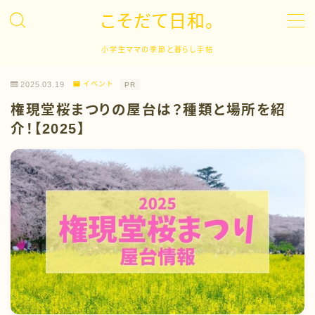
こそだて日和。
MENU
小学生ママの季節と暮らし手帖
2025.03.19
イベント
PR
子育て
権現堂桜まつりの屋台は？種類と場所を紹
介！【2025】
キャリア
英語学習
ドラマ
イベント
日常生活