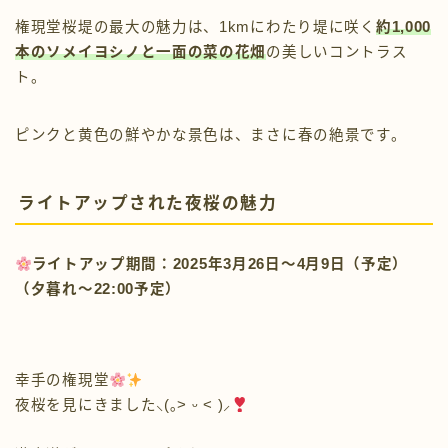
権現堂桜堤の最大の魅力は、1kmにわたり堤に咲く
約1,000
本のソメイヨシノと一面の菜の花畑
の美しいコントラス
ト。
ピンクと黄色の鮮やかな景色は、まさに春の絶景です。
ライトアップされた夜桜の魅力
ライトアップ期間：2025年
3月26日～4月9日（予定）
（夕暮れ～22:00予定）
幸手の権現堂
夜桜を見にきました⸜(｡˃ ᵕ ˂ )⸝
遊歩道がライトアップされてて…
すっごく綺麗(❁ᴗ͈ˬᴗ͈)