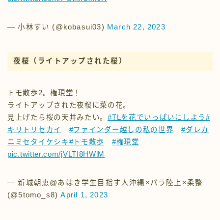
夜桜
（ライトアップされた桜）
トモ散歩2。権現堂！
ライトアップされた夜桜に菜の花。
見上げたら桜の天井みたい。
#TLを花でいっぱいにしよう
#
キリトリセカイ
#ファインダー越しの私の世界
#ダレカ
ニミセタイケシキ
#トモ散歩
#権現堂
pic.twitter.com/jVLTI8HWlM
— 新城朝恵@あはき学生目指す人沖縄×パラ陸上×柔整
(@5tomo_s8)
April 1, 2023
権現堂桜まつりの場所とアクセス方法