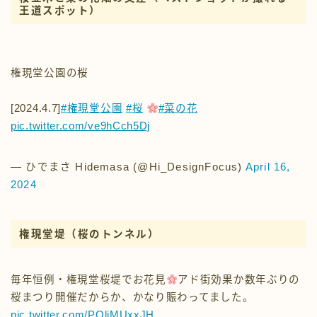
権現堂公園の桜
[2024.4.7]
#権現堂公園
#桜
#菜の花
pic.twitter.com/ve9hCch5Dj
— ひでまさ Hidemasa (@Hi_DesignFocus)
April 16,
2024
権現堂堤
（桜のトンネル）
毎年恒例・権現堂桜堤でお花見
アド街効果か数年ぶりの
桜まつり開催だからか、かなり賑わってました。
pic.twitter.com/POliMUxxJH
— 小林すい (@kobasui03)
March 22, 2023