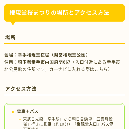
場所
会場：幸手権現堂桜堤（県営権現堂公園）
住所：埼玉県幸手市内国府間867
（入口付近にある幸手市
北公民館の住所です。カーナビに入れる際はこちら）
アクセス方法
電車＋バス
東武日光線「幸手駅」から朝日自動車「五霞町役
場」行きに乗車（約10分）
「権現堂入口」バス停
下車すぐ
車の場合
圏央道幸手IC から約4.4km