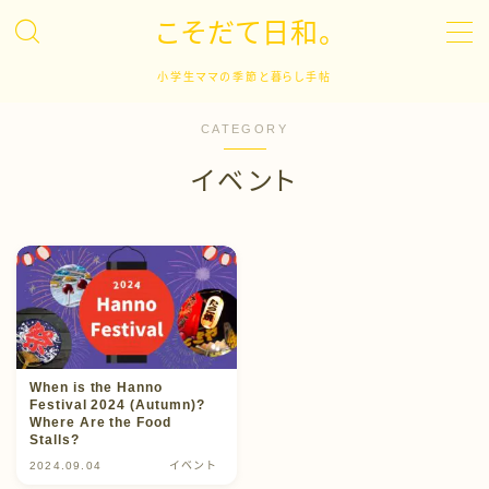
こそだて日和。
MENU
小学生ママの季節と暮らし手帖
CATEGORY
子育て
イベント
キャリア
英語学習
ドラマ
When is the Hanno
イベント
Festival 2024 (Autumn)?
Where Are the Food
Stalls?
日常生活
2024.09.04
イベント